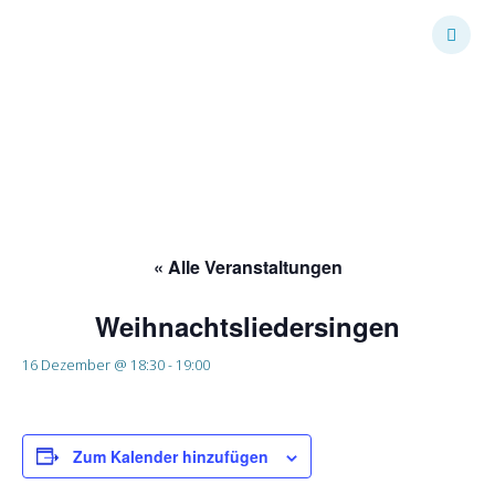
Skip
to
content
Weihnachtslieders
ingen
« Alle Veranstaltungen
Weihnachtsliedersingen
16 Dezember @ 18:30
-
19:00
Zum Kalender hinzufügen