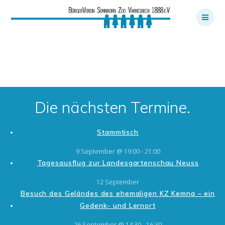
Skip
to
content
Die nächsten Termine.
Stammtisch
9 September @ 19:00
-
21:00
Tagesausflug zur Landesgartenschau Neuss
12 September
Besuch des Geländes des ehemaligen KZ Kemna – ein
Gedenk- und Lernort
26 September @ 14:30
-
16:30