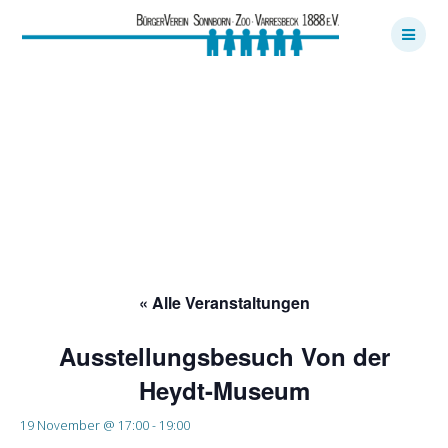
Skip
to
content
Ausstellungsbesuc
h Von der Heydt-
Museum
« Alle Veranstaltungen
Ausstellungsbesuch Von der
Heydt-Museum
19 November @ 17:00
-
19:00