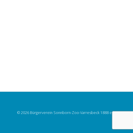
© 2026 Bürgerverein Sonnborn-Zoo-Varresbeck 1888 e.V.