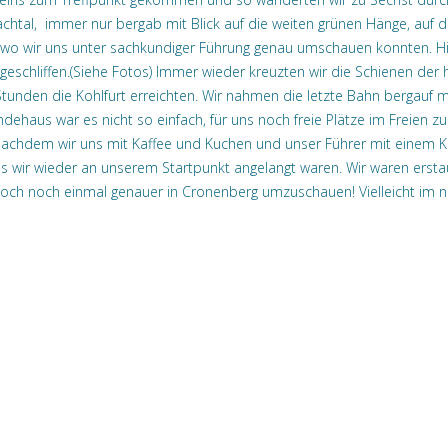
achtal, immer nur bergab mit Blick auf die weiten grünen Hänge, au
, wo wir uns unter sachkundiger Führung genau umschauen konnten. H
eschliffen.(Siehe Fotos) Immer wieder kreuzten wir die Schienen der
Stunden die Kohlfurt erreichten. Wir nahmen die letzte Bahn bergauf 
ehaus war es nicht so einfach, für uns noch freie Plätze im Freien z
 Nachdem wir uns mit Kaffee und Kuchen und unser Führer mit einem Ko
s wir wieder an unserem Startpunkt angelangt waren. Wir waren erstaun
 doch noch einmal genauer in Cronenberg umzuschauen! Vielleicht im n