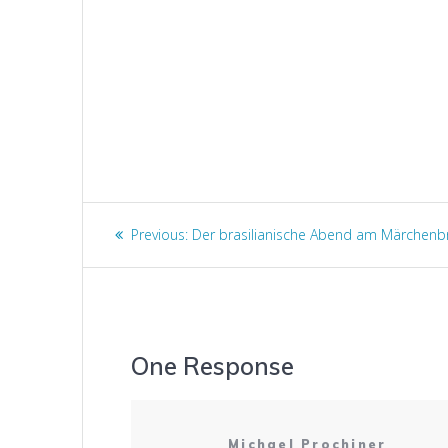
Beitragsnavigation
Previous
Previous:
Der brasilianische Abend am Märchen
post:
One Response
Michael Prochiner