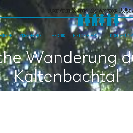
RBRIEF
PRESSEECHO
CHRONIK
HISTORISCHES
KONTAKT / I
sche Wanderung d
Kaltenbachtal