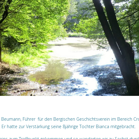
Beumann, Führer für den Bergischen Geschichtsverein im Bereich Cron
r hatte zur Verstärkung seine 8jährige Tochter Bianca mitgebracht.
vereins zum Treffpunkt gekommen und so wanderten wir zu Sechst du