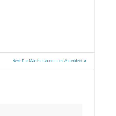
Next
Next:
Der Märchenbrunnen im Winterkleid
post: