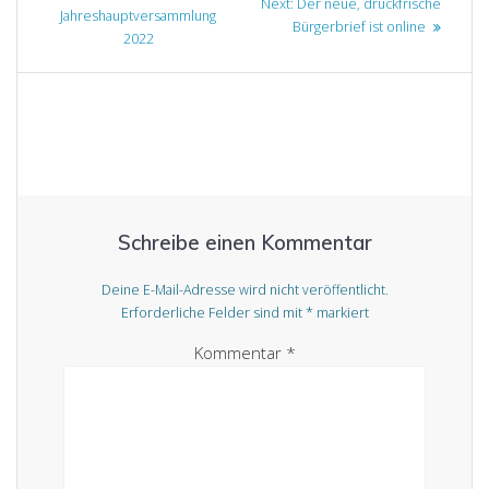
Next
Next:
Der neue, druckfrische
post:
Jahreshauptversammlung
post:
Bürgerbrief ist online
2022
Schreibe einen Kommentar
Deine E-Mail-Adresse wird nicht veröffentlicht.
Erforderliche Felder sind mit
*
markiert
Kommentar
*