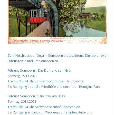
Zum Abschluss der Quga in Sonnborn bietet Antonia Dinnebier zwei
Führungen in und um Sonnborn an.
Führung Sonnborn I: Das Dorf und sein Grün
Samstag, 19.11.2022
Treffpunkt: 14 Uhr vor der Sonnborner Hauptkirche
Ein Rundgang über die Friedhöfe und durch den Remigius-Park
Führung Sonnborn II: Die Insel am Fluss
Sonntag, 2011.2022
Treffpunkt: 14 Uhr Schwebebahnhof Zoo/Stadion
Ein Rundgang entlang von Wupperpromenaden, Auto- und